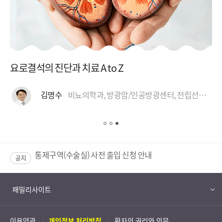
요로결석의 진단과 치료 A to Z
김명수
비뇨의학과, 방광암/인공방광센터, 전립선암센터, 로봇수술센터, 요로결석 클리닉
p
p
p
a
a
a
g
g
g
e
e
e
이화의료원 개인정보처리방침 개정 공지
공지
1
2
3
2026년 이대목동병원 개방형실험실 운영사업 지원기업 모집 결과 안내
패밀리사이트
통제구역(수술실) 사전 출입 신청 안내
이용약관
개인정보 처리방침
환자의 권리와 의무