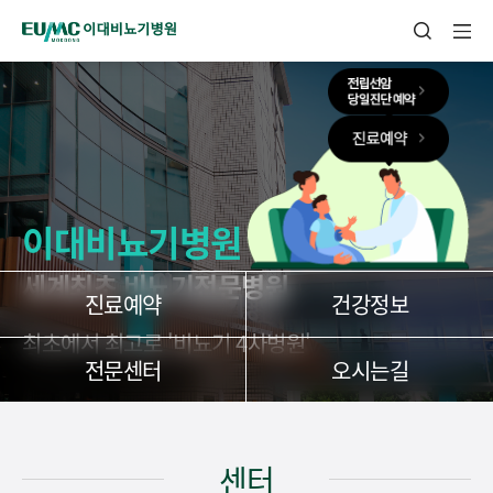
EUMC 이대비뇨기병원
통합검색
이대비뇨기병원
세계최초 비뇨기전문병원
진료예약
건강정보
최초에서 최고로 '비뇨기 4차병원'
전문센터
오시는길
센터