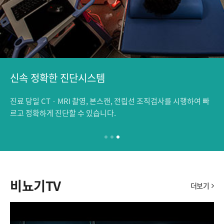
신속 정확한 진단시스템
진료 당일 CTㆍMRI 촬영, 본스캔, 전립선 조직검사를 시행하여 빠
르고 정확하게 진단할 수 있습니다.
p
p
p
a
a
a
g
g
g
e
e
e
1
2
3
비뇨기TV
더보기